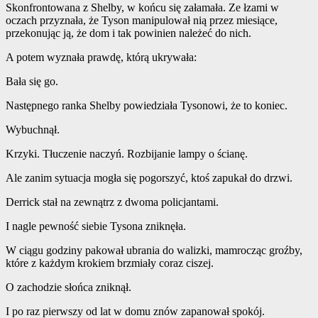
Skonfrontowana z Shelby, w końcu się załamała. Ze łzami w
oczach przyznała, że ​​Tyson manipulował nią przez miesiące,
przekonując ją, że dom i tak powinien należeć do nich.
A potem wyznała prawdę, którą ukrywała:
Bała się go.
Następnego ranka Shelby powiedziała Tysonowi, że to koniec.
Wybuchnął.
Krzyki. Tłuczenie naczyń. Rozbijanie lampy o ścianę.
Ale zanim sytuacja mogła się pogorszyć, ktoś zapukał do drzwi.
Derrick stał na zewnątrz z dwoma policjantami.
I nagle pewność siebie Tysona zniknęła.
W ciągu godziny pakował ubrania do walizki, mamrocząc groźby,
które z każdym krokiem brzmiały coraz ciszej.
O zachodzie słońca zniknął.
I po raz pierwszy od lat w domu znów zapanował spokój.