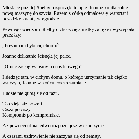
Miesiące później Shelby rozpoczęła terapię. Joanne kupiła sobie
nową maszynę do szycia. Razem z córką odmalowały warsztat i
posadziły kwiaty w ogrodzie.
Pewnego wieczoru Shelby cicho wzięła matkę za rękę i wyszeptała
przez łzy:
„Powinnam była cię chronić”.
Joanne delikatnie ścisnęła jej palce.
„Oboje zasługiwaliśmy na coś lepszego”.
I siedząc tam, w cichym domu, o którego utrzymanie tak ciężko
walczyła, Joanne w końcu coś zrozumiała:
Ludzie nie gubią się od razu.
To dzieje się powoli.
Cisza po ciszy.
Kompromis po kompromisie.
Aż pewnego dnia ledwo rozpoznajesz własne życie.
A czasami uzdrowienie nie zaczyna się od zemsty.