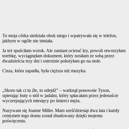
To moja córka siedziała obok niego i wpatrywała się w telefon,
jakbym w ogóle nie istniała.
Ja też spuściłam wzrok. Ale zamiast ocierać łzy, powoli otworzyłam
torebkę, wyciągnęłam dokument, który nosiłam ze sobą przez
dwadzieścia trzy dni i ostrożnie położyłam go na stole.
Cisza, która zapadła, była cięższa niż muzyka.
„Skoro tak ci tu źle, to odejdź” – warknął ponownie Tyson,
opierając buty o stół w jadalni, który spłacałam przez jedenaście
wyczerpujących miesięcy po śmierci męża.
Nazywam się Joanne Miller. Mam sześćdziesiąt dwa lata i każdy
centymetr tego domu został zbudowany dzięki mojemu
poświęceniu.