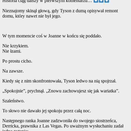
Historia ciąg dalszy w pierwszym komentarzu…
”
Nieznajomy skinął głową, gdy Tyson z dumą opisywał remont
domu, który nawet nie był jego.
W tym momencie coś w Joanne w końcu się poddało.
Nie krzykiem.
Nie łzami.
Po prostu cicho.
Na zawsze.
Kiedy się z nim skonfrontowała, Tyson ledwo na nią spojrzał.
„Spokojnie”, prychnął. „Znowu zachowujesz się jak wariatka”.
Szaleństwo.
To słowo nie dawało jej spokoju przez całą noc.
Następnego ranka Joanne zadzwoniła do swojego siostrzeńca,
Derricka, prawnika z Las Vegas. Po uważnym wysłuchaniu zadał