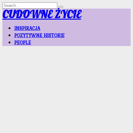
Skip
Search
to
for:
CUDOWNE ŻYCIE
content
INSPIRACJA
POZYTYWNE HISTORIE
PEOPLE