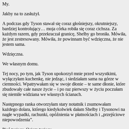
My.
Jakby na to zasłużył.
A podczas gdy Tyson stawał się coraz głośniejszy, okrutniejszy,
bardziej kontrolujący… moja córka robiła się coraz cichsza. Za
każdym razem, gdy przekraczał granicę, Shelby go broniła. Mówiła,
że ​​jest zestresowany. Mówiła, że ​​powinnam być wdzięczna, że ​​nie
jestem sama.
Wdzięczna.
We własnym domu.
Tej nocy, po tym, jak Tyson upokorzył mnie przed wszystkimi,
wyłączyłam kuchenkę, nie jedząc, i siedziałam sama na górze w
ciemności. Wpatrywałam się w swoje dłonie – te same dłonie, które
zbudowały całe nasze życie – i po raz pierwszy w życiu poczułam
się niemile widziana we własnych ścianach.
Następnego ranka otworzyłam stary notatnik i zsumowałam
każdego dolara, którego kiedykolwiek dałam Shelby i Tysonowi na
nagłe wypadki, rachunki, opóźnienia w płatnościach i „przejściowe
niepowodzenia”.