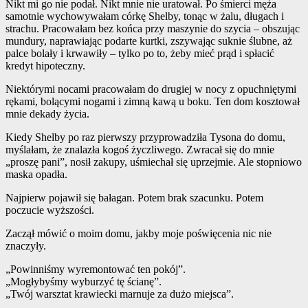
Nikt mi go nie podał. Nikt mnie nie uratował. Po śmierci męża
samotnie wychowywałam córkę Shelby, tonąc w żalu, długach i
strachu. Pracowałam bez końca przy maszynie do szycia – obszując
mundury, naprawiając podarte kurtki, zszywając suknie ślubne, aż
palce bolały i krwawiły – tylko po to, żeby mieć prąd i spłacić
kredyt hipoteczny.
Niektórymi nocami pracowałam do drugiej w nocy z opuchniętymi
rękami, bolącymi nogami i zimną kawą u boku. Ten dom kosztował
mnie dekady życia.
Kiedy Shelby po raz pierwszy przyprowadziła Tysona do domu,
myślałam, że znalazła kogoś życzliwego. Zwracał się do mnie
„proszę pani”, nosił zakupy, uśmiechał się uprzejmie. Ale stopniowo
maska ​​opadła.
Najpierw pojawił się bałagan. Potem brak szacunku. Potem
poczucie wyższości.
Zaczął mówić o moim domu, jakby moje poświęcenia nic nie
znaczyły.
„Powinniśmy wyremontować ten pokój”.
„Mogłybyśmy wyburzyć tę ścianę”.
„Twój warsztat krawiecki marnuje za dużo miejsca”.