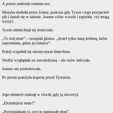
A potem nadeszła ostatnia noc.
Muzyka dudniła przez ściany, podczas gdy Tyson i jego przyjaciele
pili i śmiali się w salonie. Joanne cicho wyszła i zapytała, czy mogą
ściszyć.
Tyson uśmiechnął się ironicznie.
„To mój dom” – oznajmił głośno. „Jesteś tylko starą kobietą, która
zapomniała, gdzie jej miejsce”.
Pokój wypełnił się niezręcznym śmiechem.
Shelby wyglądała na zawstydzoną – ale znów milczała.
Joanne nie protestowała.
Po prostu położyła kopertę przed Tysonem.
Jego uśmiech zniknął w chwili, gdy ją otworzył.
„Eksmitujesz mnie?”
„Przypominam ci, czyj to naprawdę dom”.