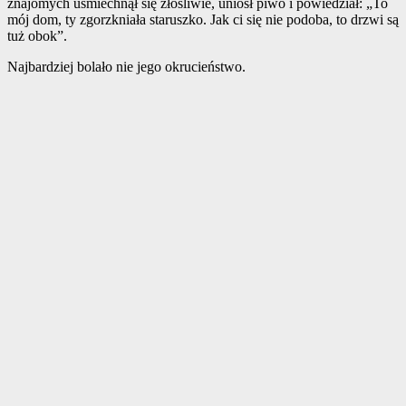
znajomych uśmiechnął się złośliwie, uniósł piwo i powiedział: „To
mój dom, ty zgorzkniała staruszko. Jak ci się nie podoba, to drzwi są
tuż obok”.
Najbardziej bolało nie jego okrucieństwo.