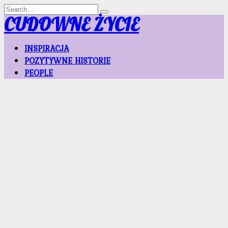
Skip
Search
to
for:
CUDOWNE ŻYCIE
content
INSPIRACJA
POZYTYWNE HISTORIE
PEOPLE