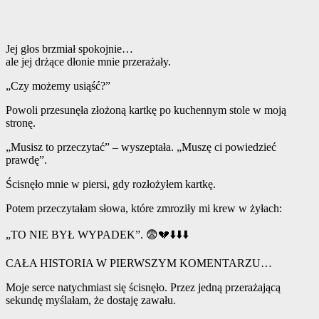
Jej głos brzmiał spokojnie…
ale jej drżące dłonie mnie przerażały.
„Czy możemy usiąść?”
Powoli przesunęła złożoną kartkę po kuchennym stole w moją
stronę.
„Musisz to przeczytać” – wyszeptała. „Muszę ci powiedzieć
prawdę”.
Ścisnęło mnie w piersi, gdy rozłożyłem kartkę.
Potem przeczytałam słowa, które zmroziły mi krew w żyłach:
„TO NIE BYŁ WYPADEK”. 😨💔⬇️⬇️⬇️
CAŁA HISTORIA W PIERWSZYM KOMENTARZU…
Moje serce natychmiast się ścisnęło. Przez jedną przerażającą
sekundę myślałam, że dostaję zawału.