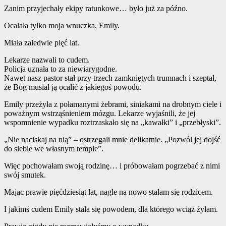
Zanim przyjechały ekipy ratunkowe… było już za późno.
Ocalała tylko moja wnuczka, Emily.
Miała zaledwie pięć lat.
Lekarze nazwali to cudem.
Policja uznała to za niewiarygodne.
Nawet nasz pastor stał przy trzech zamkniętych trumnach i szeptał,
że Bóg musiał ją ocalić z jakiegoś powodu.
Emily przeżyła z połamanymi żebrami, siniakami na drobnym ciele i
poważnym wstrząśnieniem mózgu. Lekarze wyjaśnili, że jej
wspomnienie wypadku roztrzaskało się na „kawałki” i „przebłyski”.
„Nie naciskaj na nią” – ostrzegali mnie delikatnie. „Pozwól jej dojść
do siebie we własnym tempie”.
Więc pochowałam swoją rodzinę… i próbowałam pogrzebać z nimi
swój smutek.
Mając prawie pięćdziesiąt lat, nagle na nowo stałam się rodzicem.
I jakimś cudem Emily stała się powodem, dla którego wciąż żyłam.