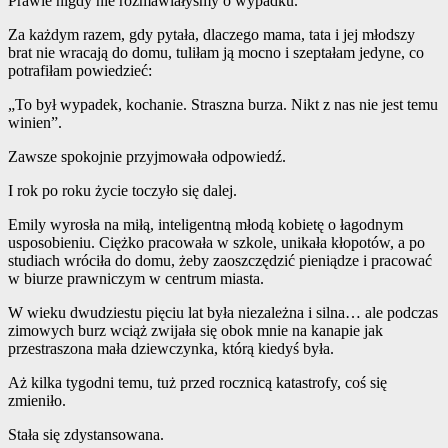
Prawie nigdy nie rozmawiałyśmy o wypadku.
Za każdym razem, gdy pytała, dlaczego mama, tata i jej młodszy
brat nie wracają do domu, tuliłam ją mocno i szeptałam jedyne, co
potrafiłam powiedzieć:
„To był wypadek, kochanie. Straszna burza. Nikt z nas nie jest temu
winien”.
Zawsze spokojnie przyjmowała odpowiedź.
I rok po roku życie toczyło się dalej.
Emily wyrosła na miłą, inteligentną młodą kobietę o łagodnym
usposobieniu. Ciężko pracowała w szkole, unikała kłopotów, a po
studiach wróciła do domu, żeby zaoszczędzić pieniądze i pracować
w biurze prawniczym w centrum miasta.
W wieku dwudziestu pięciu lat była niezależna i silna… ale podczas
zimowych burz wciąż zwijała się obok mnie na kanapie jak
przestraszona mała dziewczynka, którą kiedyś była.
Aż kilka tygodni temu, tuż przed rocznicą katastrofy, coś się
zmieniło.
Stała się zdystansowana.