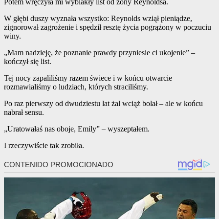
Potem wręczyła mi wyblakły list od żony Reynoldsa.
W głębi duszy wyznała wszystko: Reynolds wziął pieniądze,
zignorował zagrożenie i spędził resztę życia pogrążony w poczuciu
winy.
„Mam nadzieję, że poznanie prawdy przyniesie ci ukojenie” –
kończył się list.
Tej nocy zapaliliśmy razem świece i w końcu otwarcie
rozmawialiśmy o ludziach, których straciliśmy.
Po raz pierwszy od dwudziestu lat żal wciąż bolał – ale w końcu
nabrał sensu.
„Uratowałaś nas oboje, Emily” – wyszeptałem.
I rzeczywiście tak zrobiła.