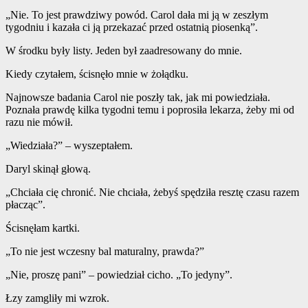
„Nie. To jest prawdziwy powód. Carol dała mi ją w zeszłym
tygodniu i kazała ci ją przekazać przed ostatnią piosenką”.
W środku były listy. Jeden był zaadresowany do mnie.
Kiedy czytałem, ścisnęło mnie w żołądku.
Najnowsze badania Carol nie poszły tak, jak mi powiedziała.
Poznała prawdę kilka tygodni temu i poprosiła lekarza, żeby mi od
razu nie mówił.
„Wiedziała?” – wyszeptałem.
Daryl skinął głową.
„Chciała cię chronić. Nie chciała, żebyś spędziła resztę czasu razem
płacząc”.
Ścisnęłam kartki.
„To nie jest wczesny bal maturalny, prawda?”
„Nie, proszę pani” – powiedział cicho. „To jedyny”.
Łzy zamgliły mi wzrok.