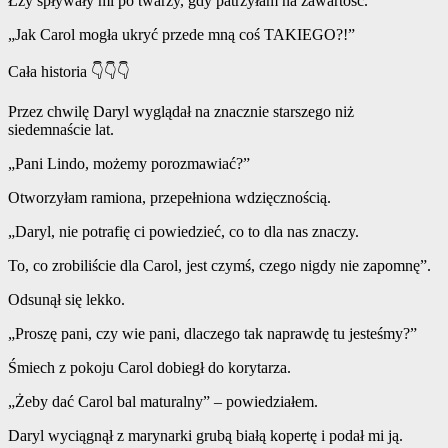
Łzy spływały mi po twarzy, gdy patrzyłam na zawartość.
„Jak Carol mogła ukryć przede mną coś TAKIEGO?!”
Cała historia 👇👇👇
Przez chwilę Daryl wyglądał na znacznie starszego niż
siedemnaście lat.
„Pani Lindo, możemy porozmawiać?”
Otworzyłam ramiona, przepełniona wdzięcznością.
„Daryl, nie potrafię ci powiedzieć, co to dla nas znaczy.
To, co zrobiliście dla Carol, jest czymś, czego nigdy nie zapomnę”.
Odsunął się lekko.
„Proszę pani, czy wie pani, dlaczego tak naprawdę tu jesteśmy?”
Śmiech z pokoju Carol dobiegł do korytarza.
„Żeby dać Carol bal maturalny” – powiedziałem.
Daryl wyciągnął z marynarki grubą białą kopertę i podał mi ją.