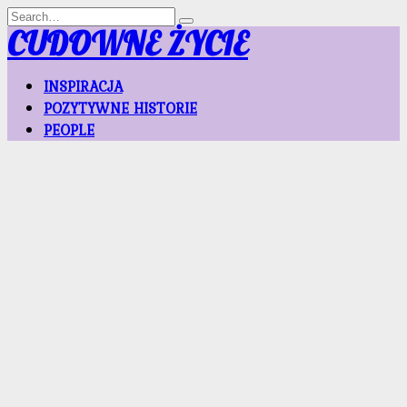
Skip
Search
to
for:
CUDOWNE ŻYCIE
content
INSPIRACJA
POZYTYWNE HISTORIE
PEOPLE