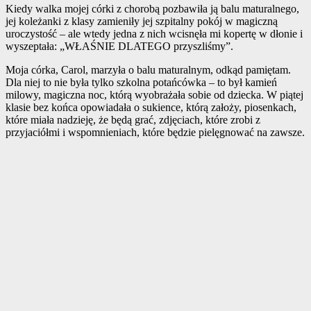
Kiedy walka mojej córki z chorobą pozbawiła ją balu maturalnego,
jej koleżanki z klasy zamieniły jej szpitalny pokój w magiczną
uroczystość – ale wtedy jedna z nich wcisnęła mi kopertę w dłonie i
wyszeptała: „WŁAŚNIE DLATEGO przyszliśmy”.
Moja córka, Carol, marzyła o balu maturalnym, odkąd pamiętam.
Dla niej to nie była tylko szkolna potańcówka – to był kamień
milowy, magiczna noc, którą wyobrażała sobie od dziecka. W piątej
klasie bez końca opowiadała o sukience, którą założy, piosenkach,
które miała nadzieję, że będą grać, zdjęciach, które zrobi z
przyjaciółmi i wspomnieniach, które będzie pielęgnować na zawsze.