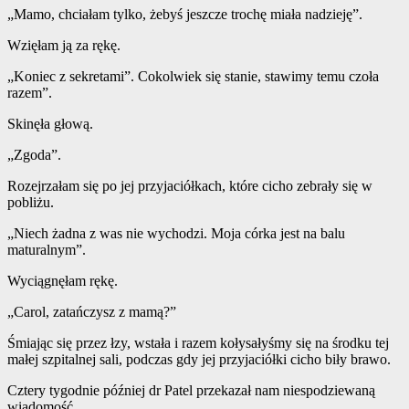
„Mamo, chciałam tylko, żebyś jeszcze trochę miała nadzieję”.
Wzięłam ją za rękę.
„Koniec z sekretami”. Cokolwiek się stanie, stawimy temu czoła
razem”.
Skinęła głową.
„Zgoda”.
Rozejrzałam się po jej przyjaciółkach, które cicho zebrały się w
pobliżu.
„Niech żadna z was nie wychodzi. Moja córka jest na balu
maturalnym”.
Wyciągnęłam rękę.
„Carol, zatańczysz z mamą?”
Śmiając się przez łzy, wstała i razem kołysałyśmy się na środku tej
małej szpitalnej sali, podczas gdy jej przyjaciółki cicho biły brawo.
Cztery tygodnie później dr Patel przekazał nam niespodziewaną
wiadomość.