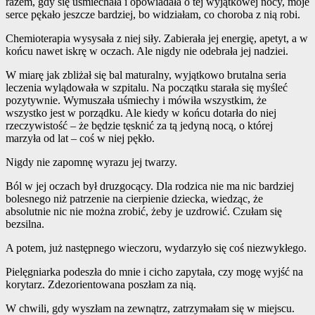
razem, gdy się uśmiechała i opowiadała o tej wyjątkowej nocy, moje
serce pękało jeszcze bardziej, bo widziałam, co choroba z nią robi.
Chemioterapia wysysała z niej siły. Zabierała jej energię, apetyt, a w
końcu nawet iskrę w oczach. Ale nigdy nie odebrała jej nadziei.
W miarę jak zbliżał się bal maturalny, wyjątkowo brutalna seria
leczenia wylądowała w szpitalu. Na początku starała się myśleć
pozytywnie. Wymuszała uśmiechy i mówiła wszystkim, że
wszystko jest w porządku. Ale kiedy w końcu dotarła do niej
rzeczywistość – że będzie tęsknić za tą jedyną nocą, o której
marzyła od lat – coś w niej pękło.
Nigdy nie zapomnę wyrazu jej twarzy.
Ból w jej oczach był druzgocący. Dla rodzica nie ma nic bardziej
bolesnego niż patrzenie na cierpienie dziecka, wiedząc, że
absolutnie nic nie można zrobić, żeby je uzdrowić. Czułam się
bezsilna.
A potem, już następnego wieczoru, wydarzyło się coś niezwykłego.
Pielęgniarka podeszła do mnie i cicho zapytała, czy mogę wyjść na
korytarz. Zdezorientowana poszłam za nią.
W chwili, gdy wyszłam na zewnątrz, zatrzymałam się w miejscu.