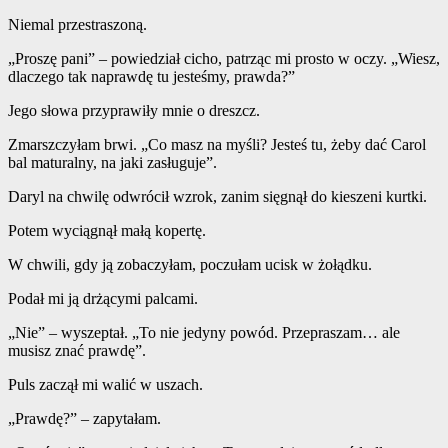
Niemal przestraszoną.
„Proszę pani” – powiedział cicho, patrząc mi prosto w oczy. „Wiesz,
dlaczego tak naprawdę tu jesteśmy, prawda?”
Jego słowa przyprawiły mnie o dreszcz.
Zmarszczyłam brwi. „Co masz na myśli? Jesteś tu, żeby dać Carol
bal maturalny, na jaki zasługuje”.
Daryl na chwilę odwrócił wzrok, zanim sięgnął do kieszeni kurtki.
Potem wyciągnął małą kopertę.
W chwili, gdy ją zobaczyłam, poczułam ucisk w żołądku.
Podał mi ją drżącymi palcami.
„Nie” – wyszeptał. „To nie jedyny powód. Przepraszam… ale
musisz znać prawdę”.
Puls zaczął mi walić w uszach.
„Prawdę?” – zapytałam.