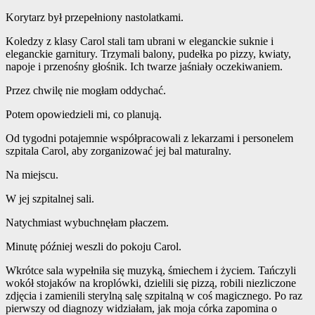
Korytarz był przepełniony nastolatkami.
Koledzy z klasy Carol stali tam ubrani w eleganckie suknie i
eleganckie garnitury. Trzymali balony, pudełka po pizzy, kwiaty,
napoje i przenośny głośnik. Ich twarze jaśniały oczekiwaniem.
Przez chwilę nie mogłam oddychać.
Potem opowiedzieli mi, co planują.
Od tygodni potajemnie współpracowali z lekarzami i personelem
szpitala Carol, aby zorganizować jej bal maturalny.
Na miejscu.
W jej szpitalnej sali.
Natychmiast wybuchnęłam płaczem.
Minutę później weszli do pokoju Carol.
Wkrótce sala wypełniła się muzyką, śmiechem i życiem. Tańczyli
wokół stojaków na kroplówki, dzielili się pizzą, robili niezliczone
zdjęcia i zamienili sterylną salę szpitalną w coś magicznego. Po raz
pierwszy od diagnozy widziałam, jak moja córka zapomina o