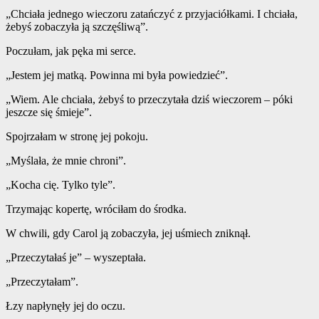
„Chciała jednego wieczoru zatańczyć z przyjaciółkami. I chciała,
żebyś zobaczyła ją szczęśliwą”.
Poczułam, jak pęka mi serce.
„Jestem jej matką. Powinna mi była powiedzieć”.
„Wiem. Ale chciała, żebyś to przeczytała dziś wieczorem – póki
jeszcze się śmieje”.
Spojrzałam w stronę jej pokoju.
„Myślała, że ​​mnie chroni”.
„Kocha cię. Tylko tyle”.
Trzymając kopertę, wróciłam do środka.
W chwili, gdy Carol ją zobaczyła, jej uśmiech zniknął.
„Przeczytałaś je” – wyszeptała.
„Przeczytałam”.
Łzy napłynęły jej do oczu.