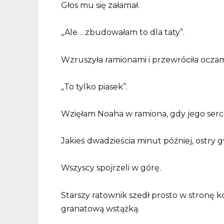
Głos mu się załamał.
„Ale… zbudowałam to dla taty”.
Wzruszyła ramionami i przewróciła oczam
„To tylko piasek”.
Wzięłam Noaha w ramiona, gdy jego serce
Jakieś dwadzieścia minut później, ostry g
Wszyscy spojrzeli w górę.
Starszy ratownik szedł prosto w stronę k
granatową wstążką.