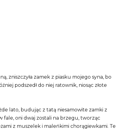
ną, zniszczyła zamek z piasku mojego syna, bo
óźniej podszedł do niej ratownik, niosąc złote
ażde lato, budując z tatą niesamowite zamki z
w fale, oni dwaj zostali na brzegu, tworząc
eżami z muszelek i maleńkimi chorągiewkami. Te