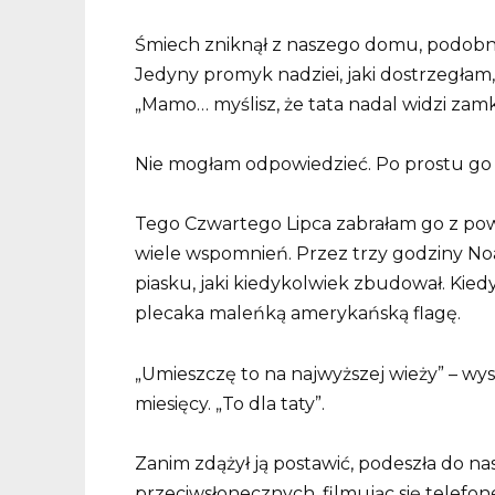
Śmiech zniknął z naszego domu, podobnie
Jedyny promyk nadziei, jaki dostrzegłam,
„Mamo… myślisz, że tata nadal widzi zamk
Nie mogłam odpowiedzieć. Po prostu go p
Tego Czwartego Lipca zabrałam go z powro
wiele wspomnień. Przez trzy godziny Noa
piasku, jaki kiedykolwiek zbudował. Kie
plecaka maleńką amerykańską flagę.
„Umieszczę to na najwyższej wieży” – wy
miesięcy. „To dla taty”.
Zanim zdążył ją postawić, podeszła do 
przeciwsłonecznych, filmując się telefo