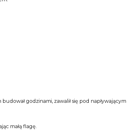
.
 budował godzinami, zawalił się pod napływającym
ając małą flagę.