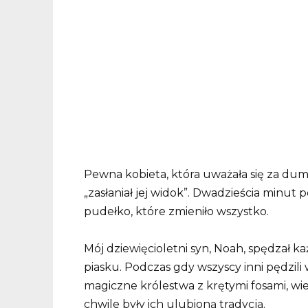
Pewna kobieta, która uważała się za dum
„zasłaniał jej widok”. Dwadzieścia minut p
pudełko, które zmieniło wszystko.
Mój dziewięcioletni syn, Noah, spędzał k
piasku. Podczas gdy wszyscy inni pędzili 
magiczne królestwa z krętymi fosami, wi
chwile były ich ulubioną tradycją.