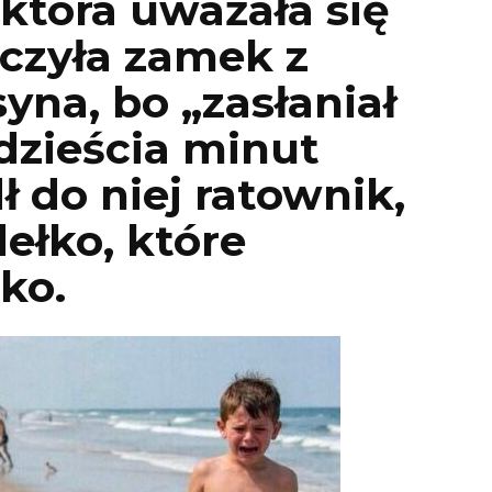
która uważała się
czyła zamek z
yna, bo „zasłaniał
dzieścia minut
ł do niej ratownik,
ełko, które
ko.