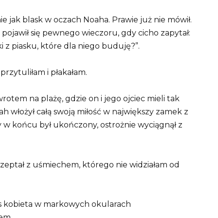
 jak blask w oczach Noaha. Prawie już nie mówił.
 pojawił się pewnego wieczoru, gdy cicho zapytał:
i z piasku, które dla niego buduję?”.
rzytuliłam i płakałam.
tem na plażę, gdzie on i jego ojciec mieli tak
h włożył całą swoją miłość w największy zamek z
dy w końcu był ukończony, ostrożnie wyciągnął z
szeptał z uśmiechem, którego nie widziałam od
nas kobieta w markowych okularach
nem.