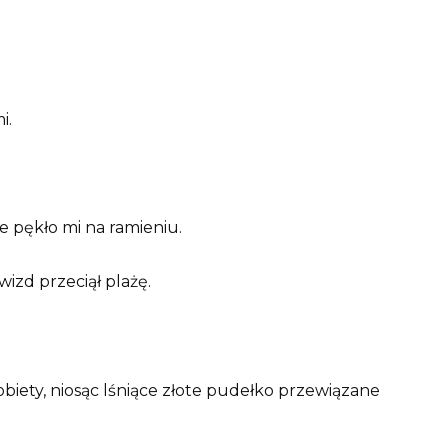
i.
 pękło mi na ramieniu.
wizd przeciął plażę.
obiety, niosąc lśniące złote pudełko przewiązane