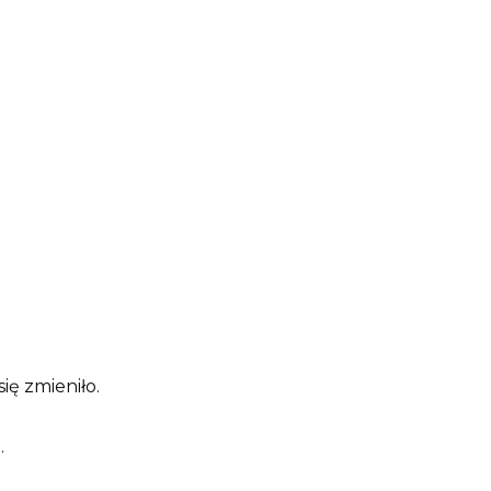
ię zmieniło.
.