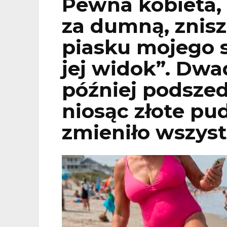
Pewna kobieta, 
za dumną, znisz
piasku mojego s
jej widok”. Dwa
później podszed
niosąc złote pud
zmieniło wszyst