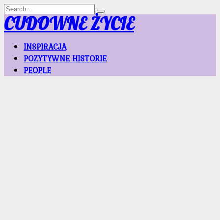
Skip
Search
to
for:
CUDOWNE ŻYCIE
content
INSPIRACJA
POZYTYWNE HISTORIE
PEOPLE