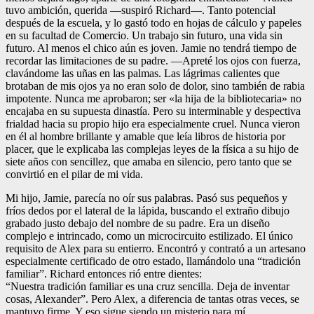
tuvo ambición, querida —suspiró Richard—. Tanto potencial
después de la escuela, y lo gastó todo en hojas de cálculo y papeles
en su facultad de Comercio. Un trabajo sin futuro, una vida sin
futuro. Al menos el chico aún es joven. Jamie no tendrá tiempo de
recordar las limitaciones de su padre. —Apreté los ojos con fuerza,
clavándome las uñas en las palmas. Las lágrimas calientes que
brotaban de mis ojos ya no eran solo de dolor, sino también de rabia
impotente. Nunca me aprobaron; ser «la hija de la bibliotecaria» no
encajaba en su supuesta dinastía. Pero su interminable y despectiva
frialdad hacia su propio hijo era especialmente cruel. Nunca vieron
en él al hombre brillante y amable que leía libros de historia por
placer, que le explicaba las complejas leyes de la física a su hijo de
siete años con sencillez, que amaba en silencio, pero tanto que se
convirtió en el pilar de mi vida.
Mi hijo, Jamie, parecía no oír sus palabras. Pasó sus pequeños y
fríos dedos por el lateral de la lápida, buscando el extraño dibujo
grabado justo debajo del nombre de su padre. Era un diseño
complejo e intrincado, como un microcircuito estilizado. El único
requisito de Alex para su entierro. Encontró y contrató a un artesano
especialmente certificado de otro estado, llamándolo una “tradición
familiar”. Richard entonces rió entre dientes:
“Nuestra tradición familiar es una cruz sencilla. Deja de inventar
cosas, Alexander”. Pero Alex, a diferencia de tantas otras veces, se
mantuvo firme. Y eso sigue siendo un misterio para mí.