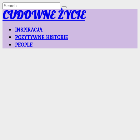
Skip
Search
to
for:
CUDOWNE ŻYCIE
content
INSPIRACJA
POZYTYWNE HISTORIE
PEOPLE