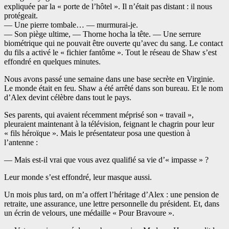
expliquée par la « porte de l’hôtel ». Il n’était pas distant : il nous
protégeait.
— Une pierre tombale… — murmurai-je.
— Son piège ultime, — Thorne hocha la tête. — Une serrure
biométrique qui ne pouvait être ouverte qu’avec du sang. Le contact
du fils a activé le « fichier fantôme ». Tout le réseau de Shaw s’est
effondré en quelques minutes.
Nous avons passé une semaine dans une base secrète en Virginie.
Le monde était en feu. Shaw a été arrêté dans son bureau. Et le nom
d’Alex devint célèbre dans tout le pays.
Ses parents, qui avaient récemment méprisé son « travail »,
pleuraient maintenant à la télévision, feignant le chagrin pour leur
« fils héroïque ». Mais le présentateur posa une question à
l’antenne :
— Mais est-il vrai que vous avez qualifié sa vie d’« impasse » ?
Leur monde s’est effondré, leur masque aussi.
Un mois plus tard, on m’a offert l’héritage d’Alex : une pension de
retraite, une assurance, une lettre personnelle du président. Et, dans
un écrin de velours, une médaille « Pour Bravoure ».