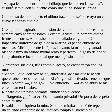
“A papá le habría encantado el dibujo que le hice en la escuela”,
susurró Jamie, con su aliento como una nube sobre la lápida.
Cuando su dedo completó el último trazo del diseño, se oyó un clic
suave y apenas audible.
Creí que lo imaginaba, una ilusión del viento. Pero entonces una
sombra cayó sobre nosotros. Levanté la vista. Un hombre estaba
frente a nosotros. Alto, esbelto, como tallado en granito. Con un
impecable uniforme de gala de la Marina, el pecho cubierto de
medallas. Miró fijamente la lápida. Levantó la mano enguantada de
blanco e hizo un saludo militar lento y perfecto, un gesto de honor
tan profundo e incondicional que me dejó sin aliento.
Y entonces sus ojos, fríos como el acero, se encontraron con los
míos.
“Señora”, dijo, con voz baja y autoritaria, de esas que te hacen
querer obedecer sin rechistar. “El código está activado. Tenemos que
irnos. Ahora”. —¿Código?… No entiendo… —Las palabras se me
enredaban en la cabeza.
Richard dio un paso adelante, frunciendo el ceño:
— Sargento, ¿qué hace? ¡Es un asunto privado! Un poco de respeto
ahora mismo…
El soldado ni siquiera lo miró. Solo me miraba a mí. Y de repente,
un chirrido estridente de neumáticos rompió el silencio del