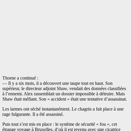
Thorne a continué :
— Il y a six mois, il a découvert une taupe tout en haut. Son
supérieur, le directeur adjoint Shaw, vendait des données classifiées
à l’ennemi. Alex rassemblait un dossier impossible à détruire. Mais
Shaw était méfiant. Son « accident » était une tentative d’assassinat.
Les larmes ont séché instantanément. Le chagrin a fait place à une
rage fulgurante. Il a été assassiné.
Puis tout s’est mis en place : le système de sécurité « fou », cet
étrange voyage à Bruxelles, d’où il est revenu avec une cicatrice