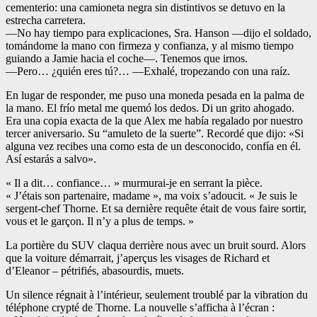
cementerio: una camioneta negra sin distintivos se detuvo en la
estrecha carretera.
—No hay tiempo para explicaciones, Sra. Hanson —dijo el soldado,
tomándome la mano con firmeza y confianza, y al mismo tiempo
guiando a Jamie hacia el coche—. Tenemos que irnos.
—Pero… ¿quién eres tú?… —Exhalé, tropezando con una raíz.
En lugar de responder, me puso una moneda pesada en la palma de
la mano. El frío metal me quemó los dedos. Di un grito ahogado.
Era una copia exacta de la que Alex me había regalado por nuestro
tercer aniversario. Su “amuleto de la suerte”. Recordé que dijo: «Si
alguna vez recibes una como esta de un desconocido, confía en él.
Así estarás a salvo».
« Il a dit… confiance… » murmurai-je en serrant la pièce.
« J’étais son partenaire, madame », ma voix s’adoucit. « Je suis le
sergent-chef Thorne. Et sa dernière requête était de vous faire sortir,
vous et le garçon. Il n’y a plus de temps. »
La portière du SUV claqua derrière nous avec un bruit sourd. Alors
que la voiture démarrait, j’aperçus les visages de Richard et
d’Eleanor – pétrifiés, abasourdis, muets.
Un silence régnait à l’intérieur, seulement troublé par la vibration du
téléphone crypté de Thorne. La nouvelle s’afficha à l’écran :