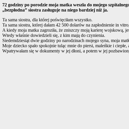
72 godziny po porodzie moja matka weszła do mojego szpitalneg
„bezpłodna” siostra zasługuje na niego bardziej niż ja.
Ta sama siostra, dla której poświęciłam wszystko.
Ta sama siostra, której dałam 42 500 dolarów na zapłodnienie in vitro,
A kiedy moja matka zagroziła, że ​​zniszczy moją karierę wojskową, 
Wtedy właśnie dowiedzieli się, z kim mają do czynienia.
Siedemdziesiąt dwie godziny po narodzinach mojego syna, moja matka
Moje dziecko spało spokojnie tuląc mnie do piersi, maleńkie i ciepłe,
Wpatrywałam się w dokumenty w jej dłoni, a potem w jej pozbawion