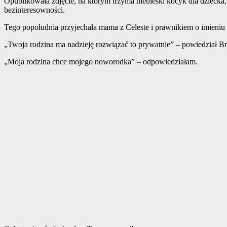
Opublikowała zdjęcie, na którym trzyma niebieski kocyk dla dziecka
bezinteresowności.
Tego popołudnia przyjechała mama z Celeste i prawnikiem o imieniu 
„Twoja rodzina ma nadzieję rozwiązać to prywatnie” – powiedział Br
„Moja rodzina chce mojego noworodka” – odpowiedziałam.