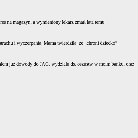
adres na magazyn, a wymieniony lekarz zmarł lata temu.
achu i wyczerpania. Mama twierdziła, że ​​„chroni dziecko”.
esłałem już dowody do JAG, wydziału ds. oszustw w moim banku, oraz