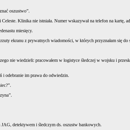
znać oszustwo”.
mi Celeste. Klinika nie istniała. Numer wskazywał na telefon na kartę, 
denastu miesięcy.
zuty ekranu z prywatnych wiadomości, w których przyznałam się do str
 czego nie wiedzieli: pracowałem w logistyce śledczej w wojsku i prz
 i odebranie im prawa do odwiedzin.
iec?”.
czyna”.
m JAG, detektywem i śledczym ds. oszustw bankowych.