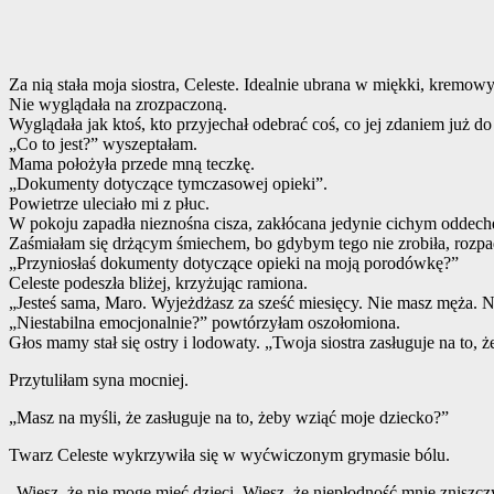
Za nią stała moja siostra, Celeste. Idealnie ubrana w miękki, kremo
Nie wyglądała na zrozpaczoną.
Wyglądała jak ktoś, kto przyjechał odebrać coś, co jej zdaniem już do 
„Co to jest?” wyszeptałam.
Mama położyła przede mną teczkę.
„Dokumenty dotyczące tymczasowej opieki”.
Powietrze uleciało mi z płuc.
W pokoju zapadła nieznośna cisza, zakłócana jedynie cichym odde
Zaśmiałam się drżącym śmiechem, bo gdybym tego nie zrobiła, rozpa
„Przyniosłaś dokumenty dotyczące opieki na moją porodówkę?”
Celeste podeszła bliżej, krzyżując ramiona.
„Jesteś sama, Maro. Wyjeżdżasz za sześć miesięcy. Nie masz męża. N
„Niestabilna emocjonalnie?” powtórzyłam oszołomiona.
Głos mamy stał się ostry i lodowaty. „Twoja siostra zasługuje na to,
Przytuliłam syna mocniej.
„Masz na myśli, że zasługuje na to, żeby wziąć moje dziecko?”
Twarz Celeste wykrzywiła się w wyćwiczonym grymasie bólu.
„Wiesz, że nie mogę mieć dzieci. Wiesz, że niepłodność mnie zniszcz