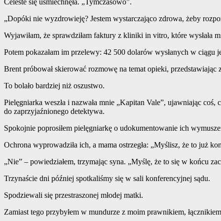
Celeste się uśmiechnęła. „Tymczasowo”.
„Dopóki nie wyzdrowieję? Jestem wystarczająco zdrowa, żeby rozpo
Wyjawiłam, że sprawdziłam faktury z kliniki in vitro, które wysłała 
Potem pokazałam im przelewy: 42 500 dolarów wysłanych w ciągu je
Brent próbował skierować rozmowę na temat opieki, przedstawiając zr
To bolało bardziej niż oszustwo.
Pielęgniarka weszła i nazwała mnie „Kapitan Vale”, ujawniając coś,
do zaprzyjaźnionego detektywa.
Spokojnie poprosiłem pielęgniarkę o udokumentowanie ich wymuszeń
Ochrona wyprowadziła ich, a mama ostrzegła: „Myślisz, że to już kon
„Nie” – powiedziałem, trzymając syna. „Myślę, że to się w końcu za
Trzynaście dni później spotkaliśmy się w sali konferencyjnej sądu.
Spodziewali się przestraszonej młodej matki.
Zamiast tego przybyłem w mundurze z moim prawnikiem, łącznikie