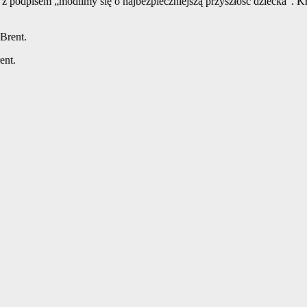
, z podpisem „modlimy się o najbezpieczniejszą przyszłość dziecka”. 
Brent.
ent.