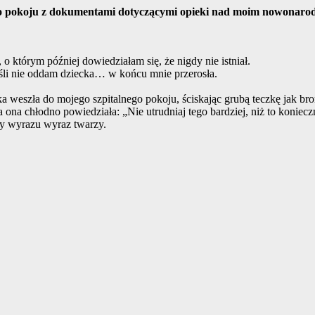
o pokoju z dokumentami dotyczącymi opieki nad moim nowonarodzo
 o którym później dowiedziałam się, że nigdy nie istniał.
jeśli nie oddam dziecka… w końcu mnie przerosła.
 weszła do mojego szpitalnego pokoju, ściskając grubą teczkę jak bro
 a ona chłodno powiedziała: „Nie utrudniaj tego bardziej, niż to koniec
y wyrazu wyraz twarzy.