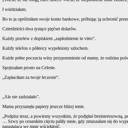
I wiedziałam.
Bo to ja opróżniłam swoje konto bankowe, próbując ją uchronić prze
Czterdzieści dwa tysiące pięćset dolarów.
Każdy przelew z dopiskiem „zapłodnienie in vitro”.
Każdy telefon o północy wypełniony szlochem.
Każde pełne poczucia winy przypomnienie od mamy, że rodzina poświ
Spojrzałam prosto na Celeste.
„Zapłaciłam za twoje leczenie”.
„Ale nie zadziałało”.
Mama przysunęła papiery jeszcze bliżej mnie.
„Podpisz teraz, a powiemy wszystkim, że podjęłaś bezinteresowną, pe
… Szwy po cesarskim cięciu paliły mnie, gdy zmuszałam się do wypr
narastającą we mnie wściekłość.