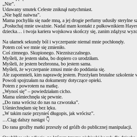
„Nie”.
Udawany smutek Celeste zniknął natychmiast.
„Nie bądź naiwna”.
Mama pochyliła się nade mną, a jej drogie perfumy udusiły sterylne s
„Posłuchaj mnie uważnie. Nadal mam kontakt z pułkownikiem Hayesem
dziecka… i twoja kariera wojskowa skończy się, zanim zdążysz wyz
Na ułamek sekundy ból i wyczerpanie niemal mnie pochłonęły.
Potem coś we mnie się zmieniło.
Coś zimnego. Skupionego. Niezniszczalnego.
Myśleli, że jestem słaba, bo dopiero co urodziłam.
Myśleli, że jestem bezbronna, bo jestem sama.
Myśleli, że wyczerpanie zmusi mnie do poddania się.
Ale zapomnieli, kim naprawdę jestem. Przeżyłam brutalne szkolenie w
Powoli spojrzałam na dokumenty dotyczące opieki.
Potem z powrotem na matkę.
„Wynoś się” – powiedziałam cicho.
Mama uśmiechnęła się pewnie.
„Do rana wrócisz do nas na czworaka”.
Uśmiechnęłam się bez lęku.
„W takim razie przynieś długopis, jak wrócisz”.
…Ciąg dalszy nastąpi 👇
Do rana groźby matki przeszły od gróźb do publicznej manipulacji.