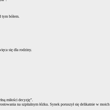
d tym bólem.
ęca się dla rodziny.
łną miłości decyzję”.
ostowania na szpitalnym łóżku. Synek poruszył się delikatnie w moic