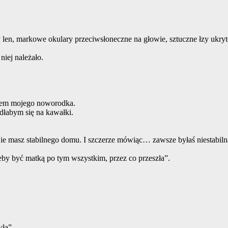
wy len, markowe okulary przeciwsłoneczne na głowie, sztuczne łzy ukry
niej należało.
chem mojego noworodka.
dłabym się na kawałki.
ie masz stabilnego domu. I szczerze mówiąc… zawsze byłaś niestabiln
 żeby być matką po tym wszystkim, przez co przeszła”.
yła”.