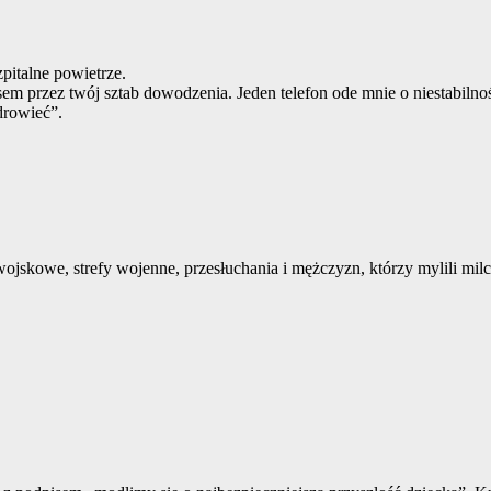
zpitalne powietrze.
 przez twój sztab dowodzenia. Jeden telefon ode mnie o niestabilnośc
drowieć”.
ojskowe, strefy wojenne, przesłuchania i mężczyzn, którzy mylili milcz