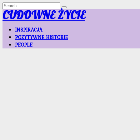
Skip
Search
to
for:
CUDOWNE ŻYCIE
content
INSPIRACJA
POZYTYWNE HISTORIE
PEOPLE