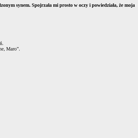
nym synem. Spojrzała mi prosto w oczy i powiedziała, że ​​moja
ń.
zne, Maro”.