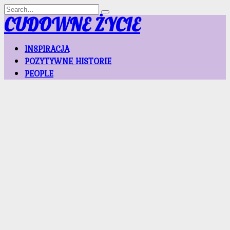
Skip
Search
to
for:
CUDOWNE ŻYCIE
content
INSPIRACJA
POZYTYWNE HISTORIE
PEOPLE