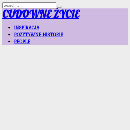
Skip
Search
to
for:
CUDOWNE ŻYCIE
content
INSPIRACJA
POZYTYWNE HISTORIE
PEOPLE