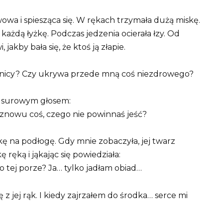
wowa i spiesząca się. W rękach trzymała dużą miskę.
każdą łyżkę. Podczas jedzenia ocierała łzy. Od
jakby bała się, że ktoś ją złapie.
mnicy? Czy ukrywa przede mną coś niezdrowego?
m surowym głosem:
sz znowu coś, czego nie powinnaś jeść?
kę na podłogę. Gdy mnie zobaczyła, jej twarz
ręką i jąkając się powiedziała:
 tej porze? Ja… tylko jadłam obiad…
z jej rąk. I kiedy zajrzałem do środka… serce mi