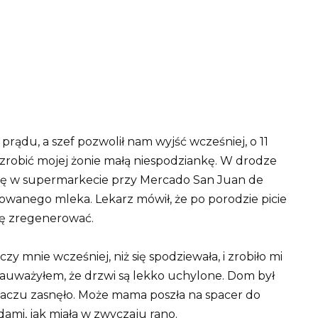
rądu, a szef pozwolił nam wyjść wcześniej, o 11
 zrobić mojej żonie małą niespodziankę. W drodze
ię w supermarkecie przy Mercado San Juan de
owanego mleka. Lekarz mówił, że po porodzie picie
ię zregenerować.
y mnie wcześniej, niż się spodziewała, i zrobiło mi
zauważyłem, że drzwi są lekko uchylone. Dom był
łaczu zasnęło. Może mama poszła na spacer do
dami, jak miała w zwyczaju rano.