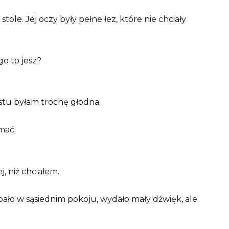
stole. Jej oczy były pełne łez, które nie chciały
o to jesz?
rostu byłam trochę głodna.
mać.
, niż chciałem.
pało w sąsiednim pokoju, wydało mały dźwięk, ale