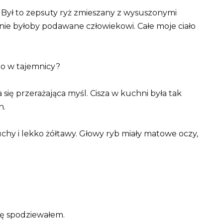
 Był to zepsuty ryż zmieszany z wysuszonymi
 nie byłoby podawane człowiekowi. Całe moje ciało
go w tajemnicy?
ię przerażająca myśl. Cisza w kuchni była tak
h.
chy i lekko żółtawy. Głowy ryb miały matowe oczy,
 się spodziewałem.