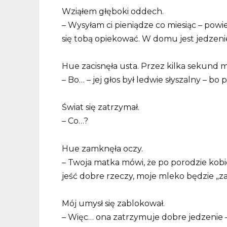
Wziąłem głęboki oddech.
– Wysyłam ci pieniądze co miesiąc – powi
się tobą opiekować. W domu jest jedzenie
Hue zacisnęła usta. Przez kilka sekund m
– Bo… – jej głos był ledwie słyszalny – bo
Świat się zatrzymał.
– Co…?
Hue zamknęła oczy.
– Twoja matka mówi, że po porodzie kobie
jeść dobre rzeczy, moje mleko będzie „z
Mój umysł się zablokował.
– Więc… ona zatrzymuje dobre jedzenie 