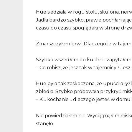
Hue siedziała w rogu stołu, skulona, ner
Jadła bardzo szybko, prawie pochłaniając 
czasu do czasu spoglądała w stronę drzwi, 
Zmarszczyłem brwi. Dlaczego je w taje
Szybko wszedłem do kuchni i zapytałe
– Co robisz, że jesz tak w tajemnicy? Je
Hue była tak zaskoczona, że upuściła łyż
zbledła. Szybko próbowała przykryć miskę 
– K… kochanie… dlaczego jesteś w domu o
Nie powiedziałem nic. Wyciągnąłem miskę 
stanęło.